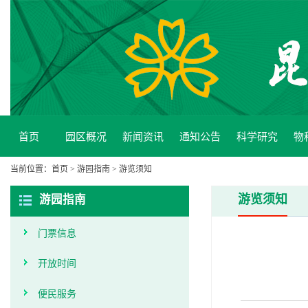
首页
园区概况
新闻资讯
通知公告
科学研究
物
当前位置：
首页
>
游园指南
>
游览须知
游览须知
游园指南
门票信息
开放时间
便民服务