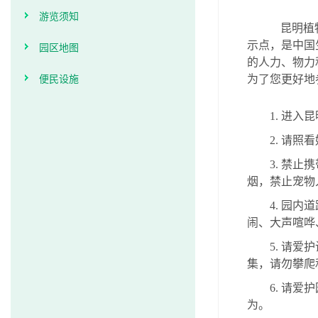
游览须知
昆明植
示点，是中国
园区地图
的人力、物力
便民设施
为了您更好地
1.
进入昆
2.
请照看
3.
禁止携
烟，禁止宠物
4.
园内道
闹、大声喧哗
5.
请爱护
集，请勿攀爬
6.
请爱护
为。