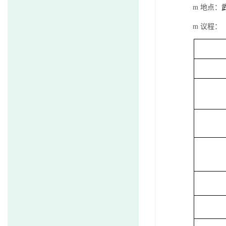
m
地点：
m
议程：