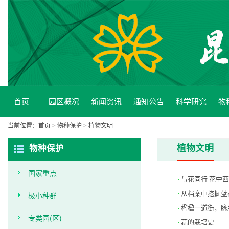
首页
园区概况
新闻资讯
通知公告
科学研究
物
当前位置：
首页
>
物种保护
>
植物文明
植物文明
物种保护
国家重点
与花同行 花中
从档案中挖掘蓝
极小种群
楹楹一道街，脉
专类园(区)
蒜的栽培史