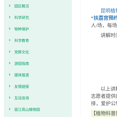
园区概况
昆明植
科学研究
“扶荔宫预
人
/
场，每场
物种保护
讲解时
科学教育
党群文化
游园指南
媒体报道
友情链接
以上讲
志愿者提供
互动咨询
排，爱护公
丽江高山植物园
【植物科普