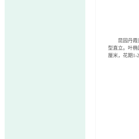
昆园丹霞
型直立。叶椭圆
厘米，花期1-