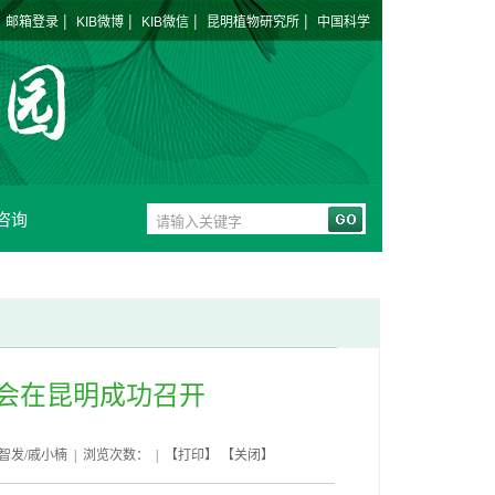
|
|
|
|
|
邮箱登录
KIB微博
KIB微信
昆明植物研究所
中国科学
咨询
会在昆明成功召开
智发/戚小楠 | 浏览次数： | 【
打印
】 【
关闭
】