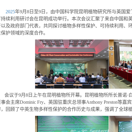
2025
年
9
月
8
日至
9
日，由中国科学院昆明植物研究所与英国爱
可持续利用研讨会在昆明成功举行。本次会议汇聚了来自中国和
者以及政府部门代表，共同探讨植物多样性保护、可持续利用、
性保护领域的深度合作。
会议于
9
月
8
日上午在昆明植物所开幕。昆明植物所所长普诺
·
董事会主席
Dominic Fry
、英国驻重庆总领事
Anthony Preston
等嘉宾
辞，回顾了中英生物多样性保护的合作历史与成果，强调了全球