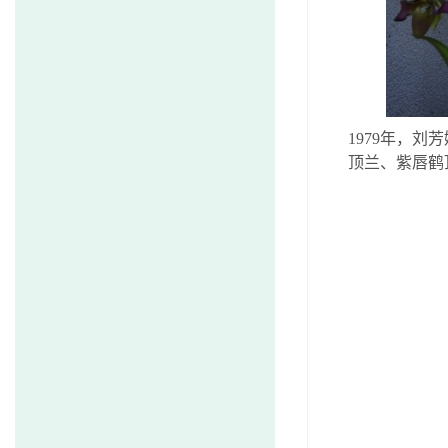
1979
年，刘芳
顶兰、紫唇鹤