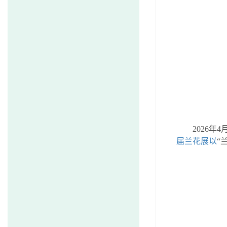
2026
年
4
届兰花展以
“