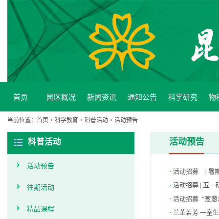
首页
园区概况
新闻资讯
通知公告
科学研究
物
当前位置：
首页
>
科学教育
>
科普活动
>
活动预告
活动预告
科普活动
活动预告
活动招募 丨暑
活动招募 | 五
往期活动
活动招募 “葱
精品课程
兰芷若芳 一室生