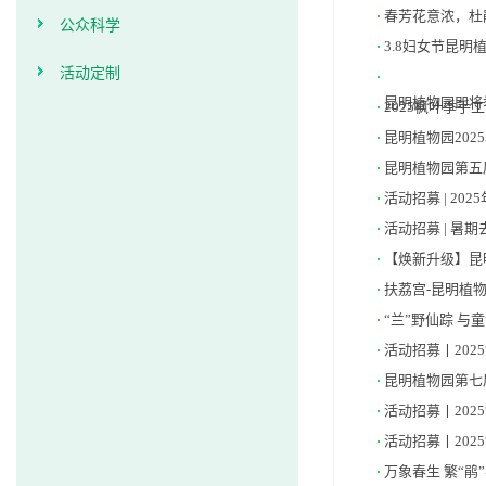
春芳花意浓，杜鹃
公众科学
3.8妇女节昆
活动定制
昆明植物园即将
2025枫叶季手
昆明植物园202
昆明植物园第五
活动招募 | 20
活动招募 | 暑
【焕新升级】昆
扶荔宫-昆明植
“兰”野仙踪 与
活动招募丨202
昆明植物园第七
活动招募丨202
活动招募丨202
万象春生 繁“鹃