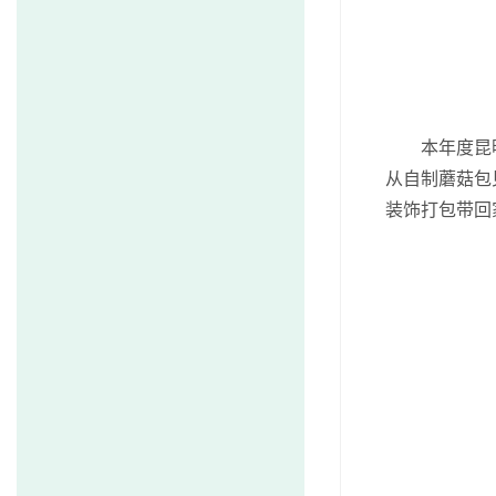
本年度昆明植
从自制蘑菇包
装饰打包带回